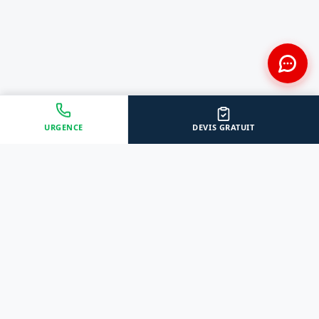
URGENCE
DEVIS GRATUIT
Approche Humaine
Certifiés par l'État
Sans jugement et discrète
Agréments Certibiocide &
DASRI