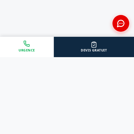
URGENCE
DEVIS GRATUIT
Approche Humaine
Certifiés par l'État
Sans jugement et discrète
Agréments Certibiocide &
DASRI