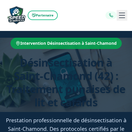
Ouvr
Partenaire
Intervention Désinsectisation à Saint-Chamond
Désinsectisation à
Saint-Chamond (42) :
Traitement punaises de
lit et cafards
Prestation professionnelle de désinsectisation à
Saint-Chamond. Des protocoles certifiés par le