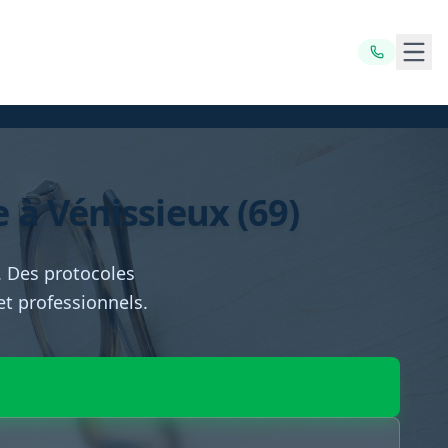
Ouvr
à Vénissieux (69)
. Des protocoles
 et professionnels.