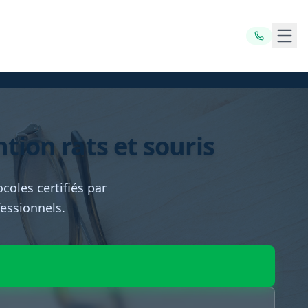
Ouvr
ntion rats et souris
coles certifiés par
fessionnels.