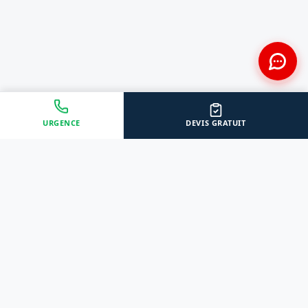
URGENCE
DEVIS GRATUIT
Approche Humaine
Certifiés par l'État
Sans jugement et discrète
Agréments Certibiocide &
DASRI