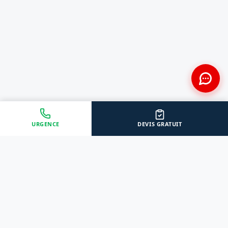
URGENCE
DEVIS GRATUIT
Approche Humaine
Certifiés par l'État
Sans jugement et discrète
Agréments Certibiocide &
DASRI