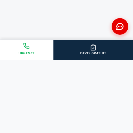
URGENCE
DEVIS GRATUIT
Approche Humaine
Certifiés par l'État
Sans jugement et discrète
Agréments Certibiocide &
DASRI