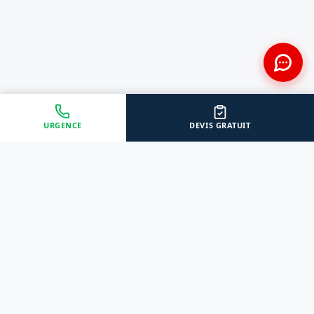
URGENCE
DEVIS GRATUIT
Approche Humaine
Certifiés par l'État
Sans jugement et discrète
Agréments Certibiocide &
DASRI