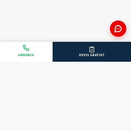
URGENCE
DEVIS GRATUIT
Approche Humaine
Certifiés par l'État
Sans jugement et discrète
Agréments Certibiocide &
DASRI