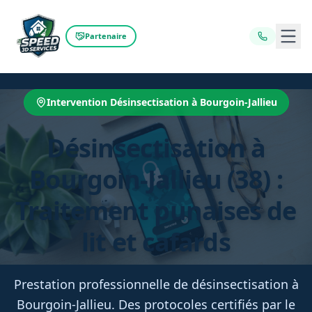
Ouvr
Partenaire
Intervention Désinsectisation à Bourgoin-Jallieu
Désinsectisation à
Bourgoin-Jallieu (38) :
Traitement punaises de
lit et cafards
Prestation professionnelle de désinsectisation à
Bourgoin-Jallieu. Des protocoles certifiés par le