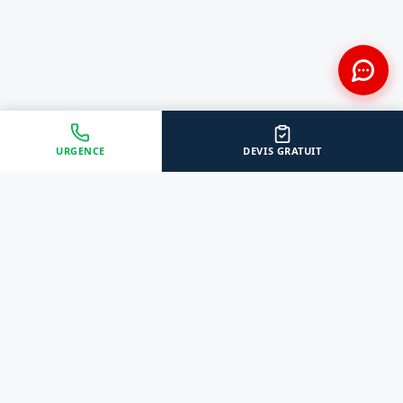
URGENCE
DEVIS GRATUIT
Approche Humaine
Certifiés par l'État
Sans jugement et discrète
Agréments Certibiocide &
DASRI