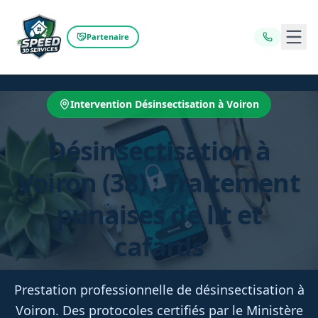
Ouvr
Partenaire
Intervention Désinsectisation à Voiron
Désinsectisation à
Voiron (38) : Traitement
punaises de lit et
cafards
Prestation professionnelle de désinsectisation à
Voiron. Des protocoles certifiés par le Ministère