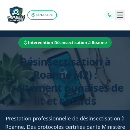
Ouvr
Partenaire
Intervention Désinsectisation à Roanne
Désinsectisation à
Roanne (42) :
Traitement punaises de
lit et cafards
Prestation professionnelle de désinsectisation à
Roanne. Des protocoles certifiés par le Ministère