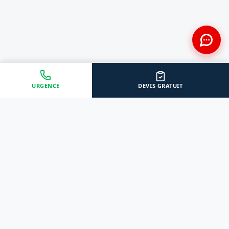
URGENCE
DEVIS GRATUIT
Approche Humaine
Certifiés par l'État
Sans jugement et discrète
Agréments Certibiocide &
DASRI