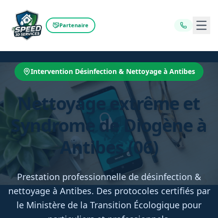
Ouvr
Partenaire
Intervention Désinfection & Nettoyage à Antibes
Nettoyage extrême et
Syndrome de Diogène à
Antibes (06)
Prestation professionnelle de désinfection &
nettoyage à Antibes. Des protocoles certifiés par
le Ministère de la Transition Écologique pour