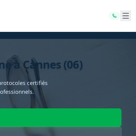
Ouvr
e à Cannes (06)
rotocoles certifiés
rofessionnels.