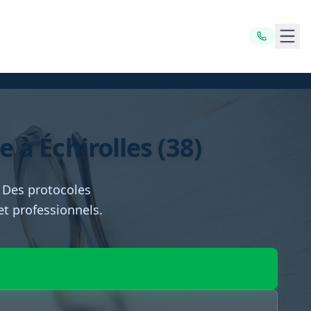
Ouvr
à Échirolles (38)
. Des protocoles
 et professionnels.