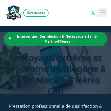
Ouvr
Partenaire
Intervention Désinfection & Nettoyage à Saint-
Martin-d'Hères
Nettoyage extrême et
Syndrome de Diogène à
Saint-Martin-d'Hères
(38)
Prestation professionnelle de désinfection &