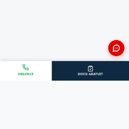
URGENCE
DEVIS GRATUIT
Approche Humaine
Certifiés par l'État
Sans jugement et discrète
Agréments Certibiocide &