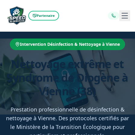
Ouvr
Partenaire
Intervention Désinfection & Nettoyage à Vienne
Nettoyage extrême et
Syndrome de Diogène à
Vienne (38)
Prestation professionnelle de désinfection &
nettoyage à Vienne. Des protocoles certifiés par
le Ministère de la Transition Écologique pour