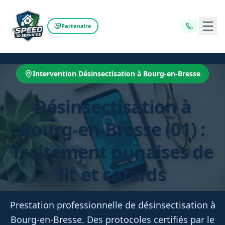
Ouvr
Partenaire
Intervention Désinsectisation à Bourg-en-Bresse
Désinsectisation à
Bourg-en-Bresse (01) :
Traitement punaises de
lit et cafards
Prestation professionnelle de désinsectisation à
Bourg-en-Bresse. Des protocoles certifiés par le