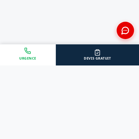
URGENCE
DEVIS GRATUIT
Approche Humaine
Certifiés par l'État
Sans jugement et discrète
Agréments Certibiocide &
DASRI