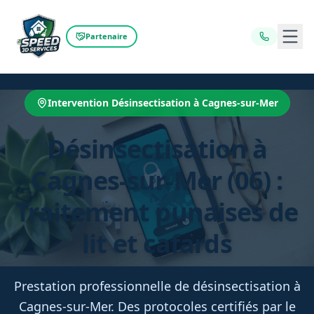
Ouvr
Partenaire
Intervention Désinsectisation à Cagnes-sur-Mer
Désinsectisation à
Cagnes-sur-Mer (06) :
Traitement punaises de
lit et cafards
Prestation professionnelle de désinsectisation à
Cagnes-sur-Mer. Des protocoles certifiés par le