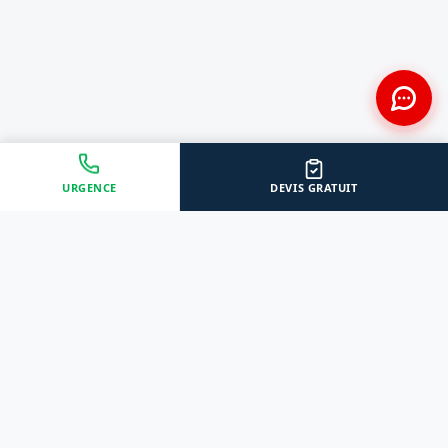
URGENCE
DEVIS GRATUIT
Approche Humaine
Certifiés par l'État
Sans jugement et discrète
Agréments Certibiocide &
DASRI